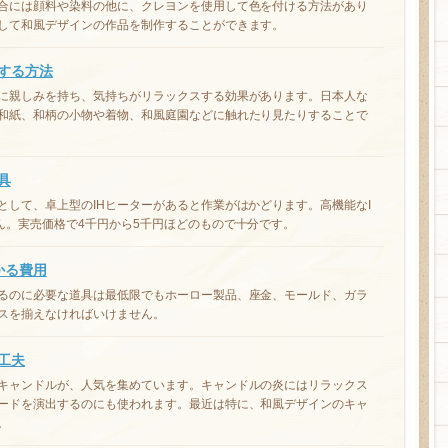
合には顔料や染料の他に、クレヨンを使用して色を付ける方法があり
して和風デザインの作品を制作することができます。
する方法
に親しみを持ち、気持ちがリラックスする効果があります。日本人な
和紙、和柄の小物や着物、和風庭園などに触れたり見たりすることで
具
として、卓上型のIHヒーターがあると作業がはかどります。高機能なI
ん。実売価格で4千円から5千円ほどのもので十分です。
かる費用
るのに必要な道具は最低限でもホーロー製品、座金、モールド、ガラ
スを揃えなければいけません。
工夫
キャンドルが、人気を集めています。キャンドルの炎にはリラックス
ードを演出するのにも使われます。最近は特に、和風デザインのキャ
。