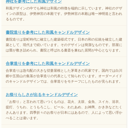
神社を参考にした和風デザイン
和風デザインの中でも神社は和風の特徴を端的に示しています。神社のデザ
インの原型は、伊勢神宮の本殿です。伊勢神宮の本殿は唯一神明造と言われ
るものです。
書院造りを参考にした和風キャンドルデザイン
書院造りは室町時代に確立した建築様式です。日本の和の伝統を確立した建
築として、現代まで続いています。そのデザインは簡潔なものです。部屋に
は畳が敷き詰められ、書院と呼ばれる書斎を兼ねた居間が中心となります。
合掌造りを参考にした和風キャンドルデザイン
合掌造りは急勾配の大きな切妻屋根とした茅葺きの民家です。国内では白川
郷や五箇山の集落が合掌造りの代表として知られています。オーダーメイド
のキャンドルデザインでは、合掌造りをモチーフにしたものが見られます。
お祭りらしさが出るキャンドルデザイン
「お祭り」と言われて思いつくものは、花火、太鼓、金魚、スイカ、浴衣、
提灯、うちわ、とうもろこし、ビール、わたあめ、お神輿、かき氷などたく
さんあります。四季折々のお祭りが日本にはあるので、人によって思い浮か
べることは違います。