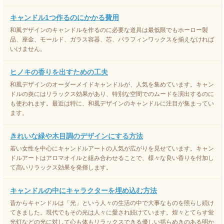
キャンドル1つ作るのにかかる費用
和風デザインのキャンドルを作るのに必要な道具は最低限でもホーロー製
品、座金、モールド、ガラス容器、芯、パラフィンワックスを揃えなければ
いけません。
ヒノキの香りを出すための工夫
和風デザインのオーダーメイドキャンドルが、人気を集めています。キャン
ドルの炎にはリラックス効果があり、特別な空間でのムードを演出するのに
も使われます。最近は特に、和風デザインのキャンドルに注目が集まってい
ます。
きれいな緑や木目調のデザインにする方法
若い女性を中心にキャンドルアートの人気が広がりを見せています。キャン
ドルアートはアロマオイルと組み合わせることで、様々な良い香りを付加し
て高いリラックス効果を発揮します。
キャンドルの中にキャラクターを埋め込む方法
昔からキャンドルは「光」という人々の生活の中で大事なものを照らし続け
てきました。現代でもその光は人々に愛され続けています。煌々とてらす蛍
光灯などの光に対して心も体もリラックスできる優しい揺らめきのある明か