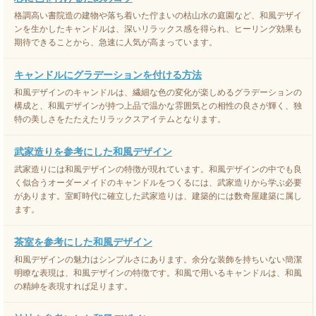
格調高い書院造の建物や落ち着いた佇まいの枯山水の庭園など、和風デザイ
ンを生かしたキャンドルは、深いリラックス感を得られ、ヒーリング効果も
期待できることから、急速に人気が高まっています。
キャンドルにグラデーションを付ける方法
和風デザインのキャンドルは、繊細な色の変化が楽しめるグラデーションの
構成と、和風デザインが持つ上品で温かな雰囲気との相性の良さが輝く、独
特の美しさをたたえたリラックスアイテムとなります。
武家造りを参考にした和風デザイン
武家造りには和風デザインの特徴が現れています。和風デザインの中でも良
く似合うオーダーメイドのキャンドルをつくるには、武家造りから学ぶ必要
があります。室町時代に確立した武家造りは、建築的には数奇屋建築に属し
ます。
茶室を参考にした和風デザイン
和風デザインの魅力はシンプルさにあります。余分な装飾を持ちいない簡潔
明瞭な表現は、和風デザインの特徴です。和風で用いるキャンドルは、和風
の精紳を表現すれば足ります。