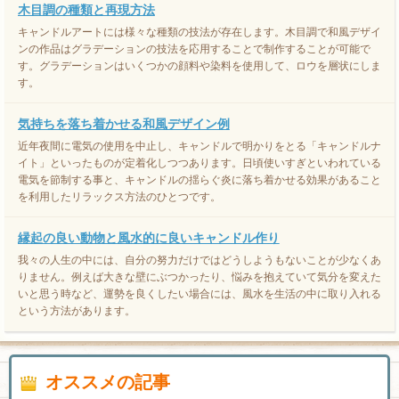
木目調の種類と再現方法
キャンドルアートには様々な種類の技法が存在します。木目調で和風デザイ
ンの作品はグラデーションの技法を応用することで制作することが可能で
す。グラデーションはいくつかの顔料や染料を使用して、ロウを層状にしま
す。
気持ちを落ち着かせる和風デザイン例
近年夜間に電気の使用を中止し、キャンドルで明かりをとる「キャンドルナ
イト」といったものが定着化しつつあります。日頃使いすぎといわれている
電気を節制する事と、キャンドルの揺らぐ炎に落ち着かせる効果があること
を利用したリラックス方法のひとつです。
縁起の良い動物と風水的に良いキャンドル作り
我々の人生の中には、自分の努力だけではどうしようもないことが少なくあ
りません。例えば大きな壁にぶつかったり、悩みを抱えていて気分を変えた
いと思う時など、運勢を良くしたい場合には、風水を生活の中に取り入れる
という方法があります。
オススメの記事