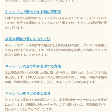
ものがあり、覚えておくと役立ってくれるはずです。
キャンドルで演出できる和の雰囲気
日本人は昔から感覚的にろうそくが安らぎを与えてくれることを知っていま
したが、昨今では素敵なキャンドルという形でそのリラックス効果が受け継
がれています。
抹茶や樟脳の香りを出す方法
キャンドルアートを制作する場合には顔料や染料の他に、クレヨンを使用し
て色を付ける方法があります。緑や茶色の着色料を使用して和風デザインの
作品を制作することができます。
キャンドルの形で和を表現する方法
人は馴染み深いものや慣れた物に親しみを持ち、気持ちがリラックスする効
果があります。日本人なら多くの人が畳やお香の香り、和紙、和柄の小物や
着物、和風庭園などに触れたり見たりすることで心が落ち着きます。
キャンドル作りに必要な道具
キャンドルを溶かすための器具として、卓上型のIHヒーターがあると作業が
はかどります。高機能なIHヒーターでなくても構いません。実売価格で4千
円から5千円ほどのもので十分です。