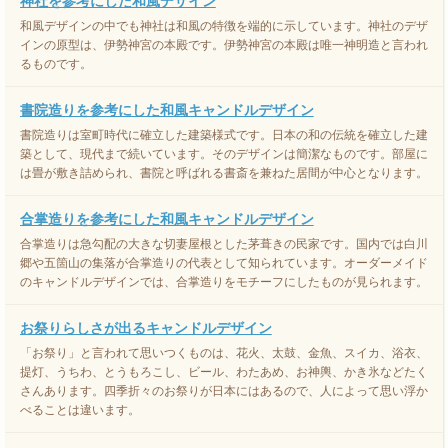
神社を参考にした和風デザイン
和風デザインの中でも神社は和風の特徴を端的に示しています。神社のデザ
インの原型は、伊勢神宮の本殿です。伊勢神宮の本殿は唯一神明造と言われ
るものです。
書院造りを参考にした和風キャンドルデザイン
書院造りは室町時代に確立した建築様式です。日本の和の伝統を確立した建
築として、現代まで続いています。そのデザインは簡潔なものです。部屋に
は畳が敷き詰められ、書院と呼ばれる書斎を兼ねた居間が中心となります。
合掌造りを参考にした和風キャンドルデザイン
合掌造りは急勾配の大きな切妻屋根とした茅葺きの民家です。国内では白川
郷や五箇山の集落が合掌造りの代表として知られています。オーダーメイド
のキャンドルデザインでは、合掌造りをモチーフにしたものが見られます。
お祭りらしさが出るキャンドルデザイン
「お祭り」と言われて思いつくものは、花火、太鼓、金魚、スイカ、浴衣、
提灯、うちわ、とうもろこし、ビール、わたあめ、お神輿、かき氷などたく
さんあります。四季折々のお祭りが日本にはあるので、人によって思い浮か
べることは違います。