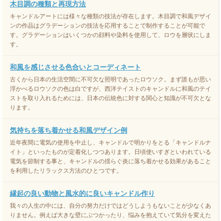
木目調の種類と再現方法
キャンドルアートには様々な種類の技法が存在します。木目調で和風デザイ
ンの作品はグラデーションの技法を応用することで制作することが可能で
す。グラデーションはいくつかの顔料や染料を使用して、ロウを層状にしま
す。
和風を感じさせる色合いとコーディネート
古くから日本の生活空間に不可欠な照明であったロウソク。まず誰もが思い
浮かべるロウソクの色は白ですが、西洋テイストのキャンドルに和風のテイ
ストを取り入れるためには、日本の伝統色に対する関心と知識が不可欠とな
ります。
気持ちを落ち着かせる和風デザイン例
近年夜間に電気の使用を中止し、キャンドルで明かりをとる「キャンドルナ
イト」といったものが定着化しつつあります。日頃使いすぎといわれている
電気を節制する事と、キャンドルの揺らぐ炎に落ち着かせる効果があること
を利用したリラックス方法のひとつです。
縁起の良い動物と風水的に良いキャンドル作り
我々の人生の中には、自分の努力だけではどうしようもないことが少なくあ
りません。例えば大きな壁にぶつかったり、悩みを抱えていて気分を変えた