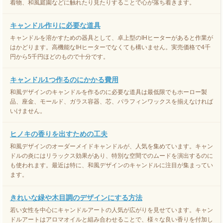
着物、和風庭園などに触れたり見たりすることで心が落ち着きます。
キャンドル作りに必要な道具
キャンドルを溶かすための器具として、卓上型のIHヒーターがあると作業が
はかどります。高機能なIHヒーターでなくても構いません。実売価格で4千
円から5千円ほどのもので十分です。
キャンドル1つ作るのにかかる費用
和風デザインのキャンドルを作るのに必要な道具は最低限でもホーロー製
品、座金、モールド、ガラス容器、芯、パラフィンワックスを揃えなければ
いけません。
ヒノキの香りを出すための工夫
和風デザインのオーダーメイドキャンドルが、人気を集めています。キャン
ドルの炎にはリラックス効果があり、特別な空間でのムードを演出するのに
も使われます。最近は特に、和風デザインのキャンドルに注目が集まってい
ます。
きれいな緑や木目調のデザインにする方法
若い女性を中心にキャンドルアートの人気が広がりを見せています。キャン
ドルアートはアロマオイルと組み合わせることで、様々な良い香りを付加し