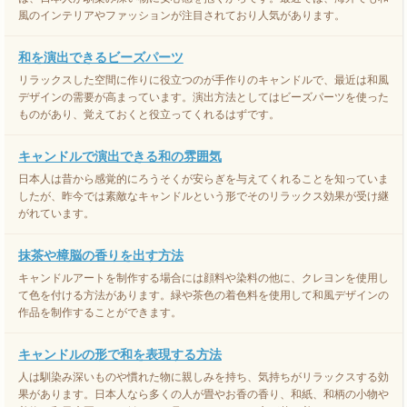
風のインテリアやファッションが注目されており人気があります。
和を演出できるビーズパーツ
リラックスした空間に作りに役立つのが手作りのキャンドルで、最近は和風
デザインの需要が高まっています。演出方法としてはビーズパーツを使った
ものがあり、覚えておくと役立ってくれるはずです。
キャンドルで演出できる和の雰囲気
日本人は昔から感覚的にろうそくが安らぎを与えてくれることを知っていま
したが、昨今では素敵なキャンドルという形でそのリラックス効果が受け継
がれています。
抹茶や樟脳の香りを出す方法
キャンドルアートを制作する場合には顔料や染料の他に、クレヨンを使用し
て色を付ける方法があります。緑や茶色の着色料を使用して和風デザインの
作品を制作することができます。
キャンドルの形で和を表現する方法
人は馴染み深いものや慣れた物に親しみを持ち、気持ちがリラックスする効
果があります。日本人なら多くの人が畳やお香の香り、和紙、和柄の小物や