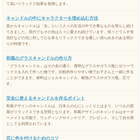
て高いリラックス効果を発揮します。
キャンドルの中にキャラクターを埋め込む方法
昔からキャンドルは「光」という人々の生活の中で大事なものを照らし続け
てきました。現代でもその光は人々に愛され続けています。煌々とてらす蛍
光灯などの光に対して心も体もリラックスできる優しい揺らめきのある明か
りが特徴です。
和風のグラスキャンドルの作り方
「グラスキャンドル」はその名の通り、透明なグラスやガラス瓶にゼリーワ
ックスを入れて作った物です。比較的作りやすい物でお子さんと一緒に作る
ことができます。材料はジェルキャンドル、耐熱グラスやガラス瓶、芯で
す。
安全に使えるキャンドルを作るポイント
和風デザインのキャンドルは、日本人の心にしっくりとはまり、いつもの部
屋がリラックスできる空間となります。和風デザインのキャンドルはオーダ
ーメイドも可能で、ウェディングやインテリア、プレゼント、そして自分用
としても利用されています。
芯に色を付けるためのコツ