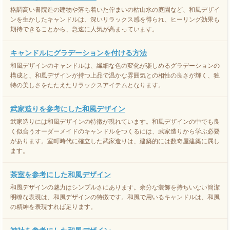
格調高い書院造の建物や落ち着いた佇まいの枯山水の庭園など、和風デザイ
ンを生かしたキャンドルは、深いリラックス感を得られ、ヒーリング効果も
期待できることから、急速に人気が高まっています。
キャンドルにグラデーションを付ける方法
和風デザインのキャンドルは、繊細な色の変化が楽しめるグラデーションの
構成と、和風デザインが持つ上品で温かな雰囲気との相性の良さが輝く、独
特の美しさをたたえたリラックスアイテムとなります。
武家造りを参考にした和風デザイン
武家造りには和風デザインの特徴が現れています。和風デザインの中でも良
く似合うオーダーメイドのキャンドルをつくるには、武家造りから学ぶ必要
があります。室町時代に確立した武家造りは、建築的には数奇屋建築に属し
ます。
茶室を参考にした和風デザイン
和風デザインの魅力はシンプルさにあります。余分な装飾を持ちいない簡潔
明瞭な表現は、和風デザインの特徴です。和風で用いるキャンドルは、和風
の精紳を表現すれば足ります。