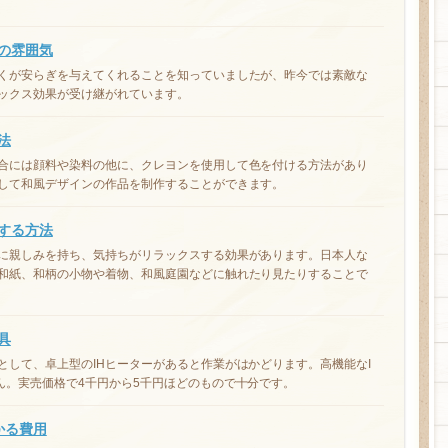
の雰囲気
くが安らぎを与えてくれることを知っていましたが、昨今では素敵な
ックス効果が受け継がれています。
法
合には顔料や染料の他に、クレヨンを使用して色を付ける方法があり
して和風デザインの作品を制作することができます。
する方法
に親しみを持ち、気持ちがリラックスする効果があります。日本人な
和紙、和柄の小物や着物、和風庭園などに触れたり見たりすることで
具
として、卓上型のIHヒーターがあると作業がはかどります。高機能なI
ん。実売価格で4千円から5千円ほどのもので十分です。
かる費用