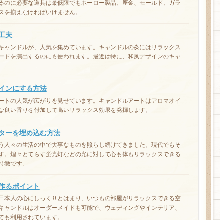
るのに必要な道具は最低限でもホーロー製品、座金、モールド、ガラ
スを揃えなければいけません。
工夫
キャンドルが、人気を集めています。キャンドルの炎にはリラックス
ードを演出するのにも使われます。最近は特に、和風デザインのキャ
。
インにする方法
ートの人気が広がりを見せています。キャンドルアートはアロマオイ
な良い香りを付加して高いリラックス効果を発揮します。
ターを埋め込む方法
う人々の生活の中で大事なものを照らし続けてきました。現代でもそ
す。煌々とてらす蛍光灯などの光に対して心も体もリラックスできる
特徴です。
作るポイント
日本人の心にしっくりとはまり、いつもの部屋がリラックスできる空
キャンドルはオーダーメイドも可能で、ウェディングやインテリア、
ても利用されています。