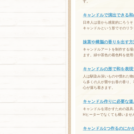
す。
キャンドルで演出できる和
日本人は昔から感覚的にろうそ
キャンドルという形でそのリラ
抹茶や樟脳の香りを出す方
キャンドルアートを制作する場
ます。緑や茶色の着色料を使用
キャンドルの形で和を表現
人は馴染み深いものや慣れた物
ら多くの人が畳やお香の香り、
心が落ち着きます。
キャンドル作りに必要な道
キャンドルを溶かすための器具
Hヒーターでなくても構いませ
キャンドル1つ作るのにか