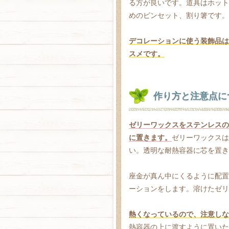
る方が良いです。道具はホット
めのピンセット、割り箸です。
デコレーションに使う装飾品は
スメです。
作り方と注意点に
ゼリーワックスをステンレスの
に置きます。
ゼリーワックスは
い。透明な耐熱容器に芯を置き
座金が真ん中にくるように配置
ーションをします。溶けたゼリ
熱くなっているので、注意しな
熱容器の上に渡すように置いた