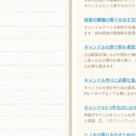
日本人は昔から感覚的にろうそ
キャンドルという形でそのリラ
抹茶や樟脳の香りを出す方
キャンドルアートを制作する場
ます。緑や茶色の着色料を使用
キャンドルの形で和を表現
人は馴染み深いものや慣れた物
ら多くの人が畳やお香の香り、
心が落ち着きます。
キャンドル作りに必要な道
キャンドルを溶かすための器具
Hヒーターでなくても構いませ
キャンドル1つ作るのにか
和風デザインのキャンドルを作
ス容器、芯、パラフィンワック
ヒノキの香りを出すための