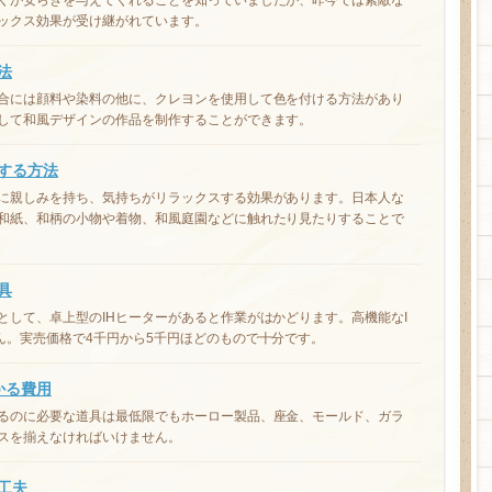
くが安らぎを与えてくれることを知っていましたが、昨今では素敵な
ックス効果が受け継がれています。
法
合には顔料や染料の他に、クレヨンを使用して色を付ける方法があり
して和風デザインの作品を制作することができます。
する方法
に親しみを持ち、気持ちがリラックスする効果があります。日本人な
和紙、和柄の小物や着物、和風庭園などに触れたり見たりすることで
具
として、卓上型のIHヒーターがあると作業がはかどります。高機能なI
ん。実売価格で4千円から5千円ほどのもので十分です。
かる費用
るのに必要な道具は最低限でもホーロー製品、座金、モールド、ガラ
スを揃えなければいけません。
工夫