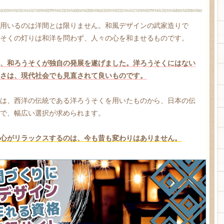
用いるのは洋間とは限りません。和風デザインの武家造りで
そくの灯りは和洋を問わず、人々の心を和ませるものです。
、和ろうそくが独自の発展を遂げました。洋ろうそくにはない
さは、現代社会でも見直されて良いものです。
は、西洋の伝統である洋ろうそくを用いたものから、日本の伝
で、幅広い選択が求められます。
心がリラックスするのは、今も昔も変わりはありません。