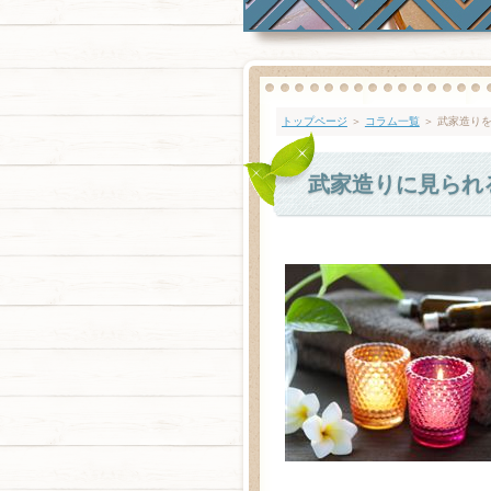
トップページ
＞
コラム一覧
＞ 武家造り
武家造りに見られ