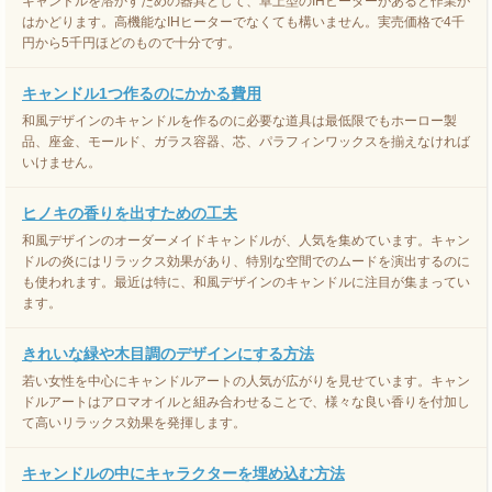
キャンドルを溶かすための器具として、卓上型のIHヒーターがあると作業が
はかどります。高機能なIHヒーターでなくても構いません。実売価格で4千
円から5千円ほどのもので十分です。
キャンドル1つ作るのにかかる費用
和風デザインのキャンドルを作るのに必要な道具は最低限でもホーロー製
品、座金、モールド、ガラス容器、芯、パラフィンワックスを揃えなければ
いけません。
ヒノキの香りを出すための工夫
和風デザインのオーダーメイドキャンドルが、人気を集めています。キャン
ドルの炎にはリラックス効果があり、特別な空間でのムードを演出するのに
も使われます。最近は特に、和風デザインのキャンドルに注目が集まってい
ます。
きれいな緑や木目調のデザインにする方法
若い女性を中心にキャンドルアートの人気が広がりを見せています。キャン
ドルアートはアロマオイルと組み合わせることで、様々な良い香りを付加し
て高いリラックス効果を発揮します。
キャンドルの中にキャラクターを埋め込む方法