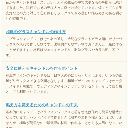
昔からキャンドルは「光」という人々の生活の中で大事なものを照らし続け
てきました。現代でもその光は人々に愛され続けています。煌々とてらす蛍
光灯などの光に対して心も体もリラックスできる優しい揺らめきのある明か
りが特徴です。
和風のグラスキャンドルの作り方
「グラスキャンドル」はその名の通り、透明なグラスやガラス瓶にゼリーワ
ックスを入れて作った物です。比較的作りやすい物でお子さんと一緒に作る
ことができます。材料はジェルキャンドル、耐熱グラスやガラス瓶、芯で
す。
安全に使えるキャンドルを作るポイント
和風デザインのキャンドルは、日本人の心にしっくりとはまり、いつもの部
屋がリラックスできる空間となります。和風デザインのキャンドルはオーダ
ーメイドも可能で、ウェディングやインテリア、プレゼント、そして自分用
としても利用されています。
燃え方を変えるためのキャンドルの工夫
基本的にキャンドルはパラフィンワックスと芯を使えば作れる簡単な構造に
なっています。ハンドメイドで作るときに材料や道具を揃えなければいけま
せんが、構造が簡単なので最低限の材料で作れることからも人気になってい