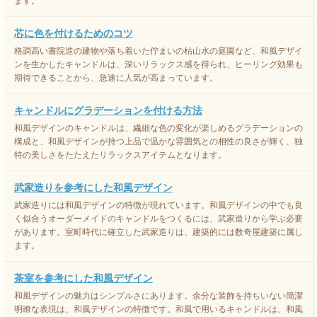
ます。
芯に色を付けるためのコツ
格調高い書院造の建物や落ち着いた佇まいの枯山水の庭園など、和風デザイ
ンを生かしたキャンドルは、深いリラックス感を得られ、ヒーリング効果も
期待できることから、急速に人気が高まっています。
キャンドルにグラデーションを付ける方法
和風デザインのキャンドルは、繊細な色の変化が楽しめるグラデーションの
構成と、和風デザインが持つ上品で温かな雰囲気との相性の良さが輝く、独
特の美しさをたたえたリラックスアイテムとなります。
武家造りを参考にした和風デザイン
武家造りには和風デザインの特徴が現れています。和風デザインの中でも良
く似合うオーダーメイドのキャンドルをつくるには、武家造りから学ぶ必要
があります。室町時代に確立した武家造りは、建築的には数奇屋建築に属し
ます。
茶室を参考にした和風デザイン
和風デザインの魅力はシンプルさにあります。余分な装飾を持ちいない簡潔
明瞭な表現は、和風デザインの特徴です。和風で用いるキャンドルは、和風