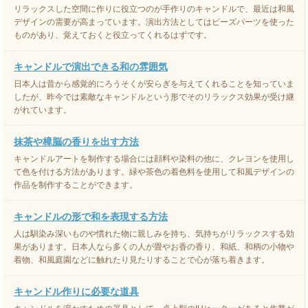
リラックスした空間に作りに役立つのが手作りのキャンドルで、最近は和風
デザインの需要が高まっています。演出方法としてはビーズパーツを使った
ものがあり、覚えておくと役立ってくれるはずです。
キャンドルで演出できる和の雰囲気
日本人は昔から感覚的にろうそくが安らぎを与えてくれることを知っていま
したが、昨今では素敵なキャンドルという形でそのリラックス効果が受け継
がれています。
抹茶や樟脳の香りを出す方法
キャンドルアートを制作する場合には顔料や染料の他に、クレヨンを使用し
て色を付ける方法があります。緑や茶色の着色料を使用して和風デザインの
作品を制作することができます。
キャンドルの形で和を表現する方法
人は馴染み深いものや慣れた物に親しみを持ち、気持ちがリラックスする効
果があります。日本人なら多くの人が畳やお香の香り、和紙、和柄の小物や
着物、和風庭園などに触れたり見たりすることで心が落ち着きます。
キャンドル作りに必要な道具