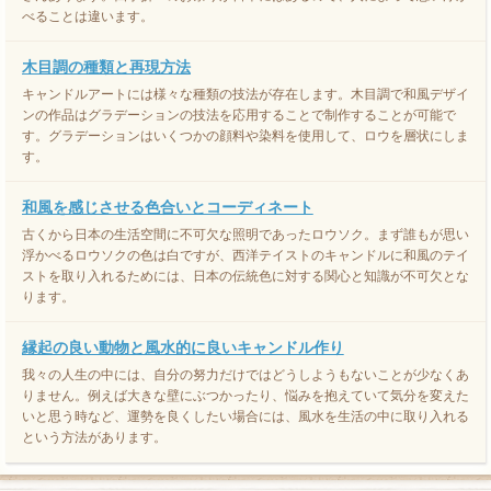
べることは違います。
木目調の種類と再現方法
キャンドルアートには様々な種類の技法が存在します。木目調で和風デザイ
ンの作品はグラデーションの技法を応用することで制作することが可能で
す。グラデーションはいくつかの顔料や染料を使用して、ロウを層状にしま
す。
和風を感じさせる色合いとコーディネート
古くから日本の生活空間に不可欠な照明であったロウソク。まず誰もが思い
浮かべるロウソクの色は白ですが、西洋テイストのキャンドルに和風のテイ
ストを取り入れるためには、日本の伝統色に対する関心と知識が不可欠とな
ります。
縁起の良い動物と風水的に良いキャンドル作り
我々の人生の中には、自分の努力だけではどうしようもないことが少なくあ
りません。例えば大きな壁にぶつかったり、悩みを抱えていて気分を変えた
いと思う時など、運勢を良くしたい場合には、風水を生活の中に取り入れる
という方法があります。