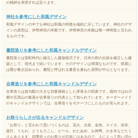
の精紳を表現すれば足ります。
神社を参考にした和風デザイン
和風デザインの中でも神社は和風の特徴を端的に示しています。神社のデザ
インの原型は、伊勢神宮の本殿です。伊勢神宮の本殿は唯一神明造と言われ
るものです。
書院造りを参考にした和風キャンドルデザイン
書院造りは室町時代に確立した建築様式です。日本の和の伝統を確立した建
築として、現代まで続いています。そのデザインは簡潔なものです。部屋に
は畳が敷き詰められ、書院と呼ばれる書斎を兼ねた居間が中心となります。
合掌造りを参考にした和風キャンドルデザイン
合掌造りは急勾配の大きな切妻屋根とした茅葺きの民家です。国内では白川
郷や五箇山の集落が合掌造りの代表として知られています。オーダーメイド
のキャンドルデザインでは、合掌造りをモチーフにしたものが見られます。
お祭りらしさが出るキャンドルデザイン
「お祭り」と言われて思いつくものは、花火、太鼓、金魚、スイカ、浴衣、
提灯、うちわ、とうもろこし、ビール、わたあめ、お神輿、かき氷などたく
さんあります。四季折々のお祭りが日本にはあるので、人によって思い浮か