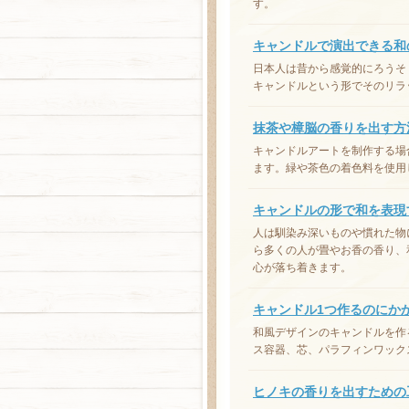
す。
キャンドルで演出できる和
日本人は昔から感覚的にろうそ
キャンドルという形でそのリラ
抹茶や樟脳の香りを出す方
キャンドルアートを制作する場
ます。緑や茶色の着色料を使用
キャンドルの形で和を表現
人は馴染み深いものや慣れた物
ら多くの人が畳やお香の香り、
心が落ち着きます。
キャンドル1つ作るのにか
和風デザインのキャンドルを作
ス容器、芯、パラフィンワック
ヒノキの香りを出すための