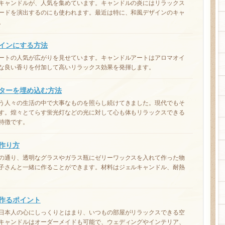
キャンドルが、人気を集めています。キャンドルの炎にはリラックス
ードを演出するのにも使われます。最近は特に、和風デザインのキャ
。
インにする方法
ートの人気が広がりを見せています。キャンドルアートはアロマオイ
な良い香りを付加して高いリラックス効果を発揮します。
ターを埋め込む方法
う人々の生活の中で大事なものを照らし続けてきました。現代でもそ
す。煌々とてらす蛍光灯などの光に対して心も体もリラックスできる
特徴です。
作り方
の通り、透明なグラスやガラス瓶にゼリーワックスを入れて作った物
子さんと一緒に作ることができます。材料はジェルキャンドル、耐熱
作るポイント
日本人の心にしっくりとはまり、いつもの部屋がリラックスできる空
キャンドルはオーダーメイドも可能で、ウェディングやインテリア、